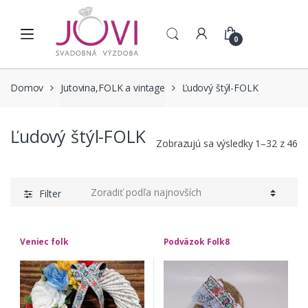
Skip to navigation
Skip to content
0
Domov
Jutovina,FOLK a vintage
Ľudový štýl-FOLK
Ľudový štýl-FOLK
Zobrazujú sa výsledky 1–32 z 46
Filter
Veniec folk
Podväzok Folk8