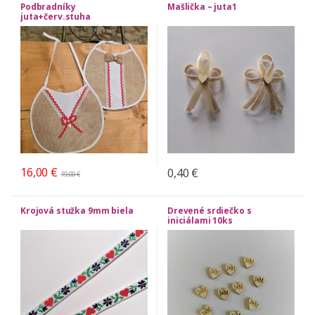
Podbradníky
Mašlička – juta1
juta+červ.stuha
16,00
€
0,40
€
19,00
€
Krojová stužka 9mm biela
Drevené srdiečko s
iniciálami 10ks