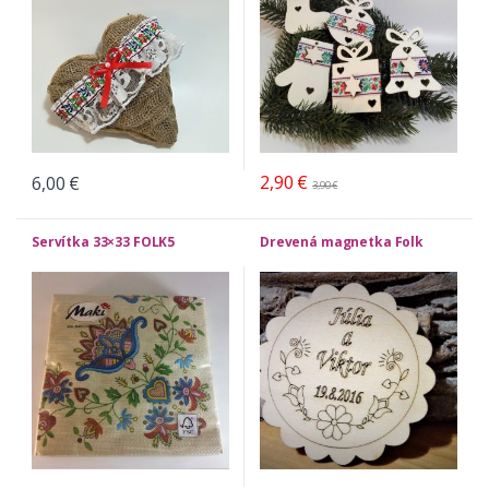
2,90
€
6,00
€
3,90
€
Servítka 33×33 FOLK5
Drevená magnetka Folk