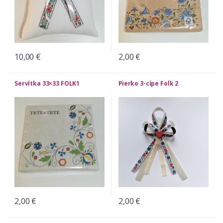
10,00
€
2,00
€
Servítka 33×33 FOLK1
Pierko 3-cípe Folk 2
2,00
€
2,00
€