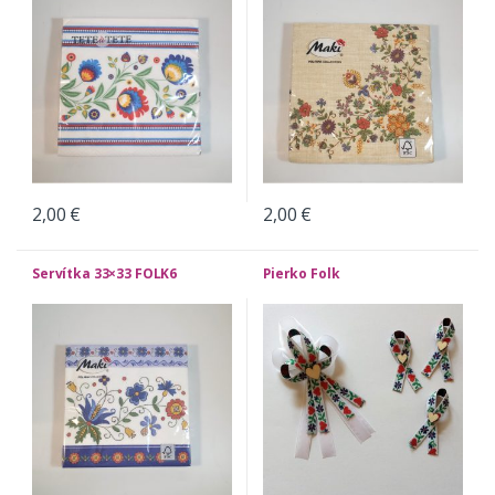
2,00
€
2,00
€
Servítka 33×33 FOLK6
Pierko Folk