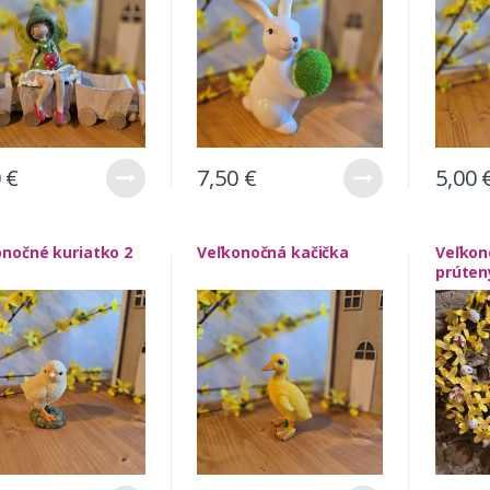
0
€
7,50
€
5,00
onočné kuriatko 2
Veľkonočná kačička
Veľkon
prúten