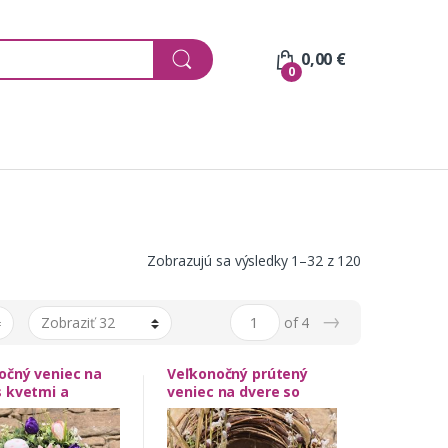
0,00
€
0
Zobrazujú sa výsledky 1–32 z 120
→
of 4
očný veniec na
Veľkonočný prútený
s kvetmi a
veniec na dvere so
ami
zajačikom