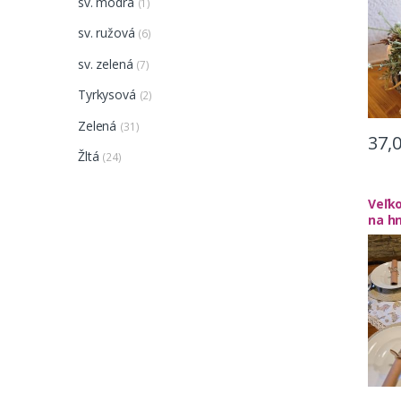
sv. modrá
(1)
sv. ružová
(6)
sv. zelená
(7)
Tyrkysová
(2)
Zelená
(31)
37,
Žltá
(24)
Veľk
na h