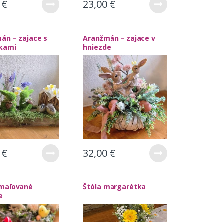
0
€
23,00
€
án – zajace s
Aranžmán – zajace v
kami
hniezde
0
€
32,00
€
maľované
Štóla margarétka
e