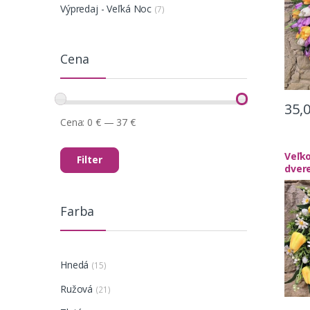
Výpredaj - Veľká Noc
(7)
Cena
35,
Cena:
0 €
—
37 €
Veľk
Filter
dver
tuli
Farba
Hnedá
(15)
Ružová
(21)