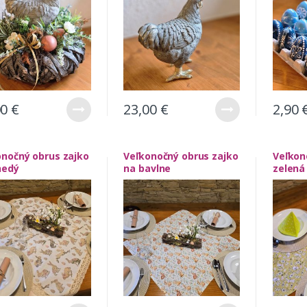
00
€
23,00
€
2,90
onočný obrus zajko
Veľkonočný obrus zajko
Veľkon
nedý
na bavlne
zelená