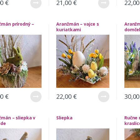
00
€
21,00
€
22,0
žmán prírodný –
Aranžmán – vajce s
Aranžm
c
kuriatkami
domče
00
€
22,00
€
30,0
žmán – sliepka v
Sliepka
Ručne 
zde
kraslic