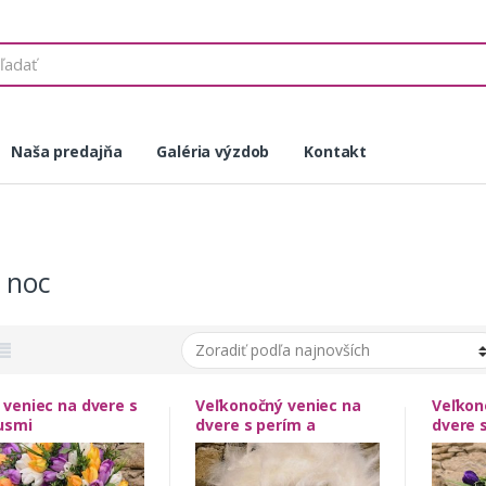
Naša predajňa
Galéria výzdob
Kontakt
 noc
 veniec na dvere s
Veľkonočný veniec na
Veľkon
usmi
dvere s perím a
dvere 
zajačikom
vajíčk