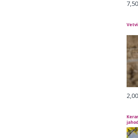
7,5
Vetv
2,0
Keram
jaho