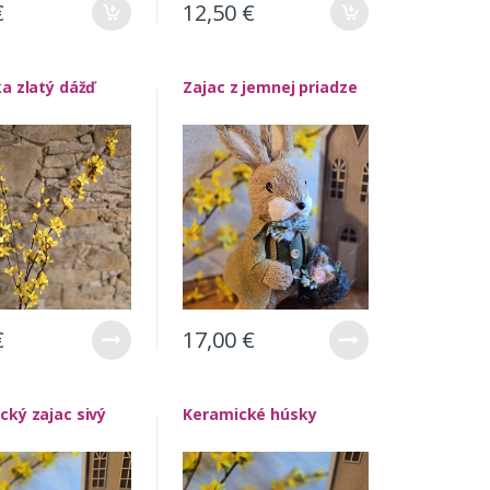
€
12,50
€
ka zlatý dážď
Zajac z jemnej priadze
€
17,00
€
cký zajac sivý
Keramické húsky