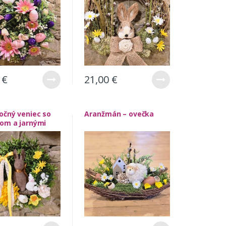
0
€
21,00
€
očný veniec so
Aranžmán – ovečka
kom a jarnými
i