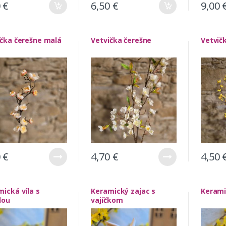
0
€
6,50
€
9,00
ička čerešne malá
Vetvička čerešne
Vetvič
0
€
4,70
€
4,50
ická víla s
Keramický zajac s
Kerami
dou
vajíčkom