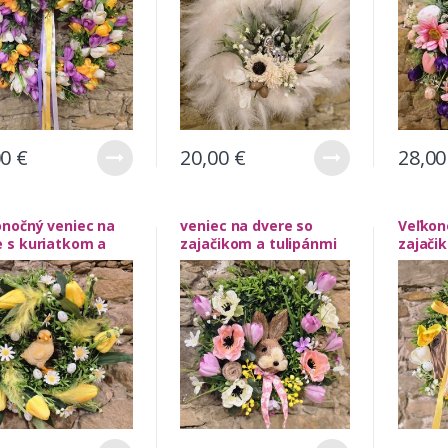
00
€
20,00
€
28,0
onočný veniec na
veniec na dvere so
Veľkon
e s kuriatkom a
zajačikom a tulipánmi
zajači
pánmi
kvetm