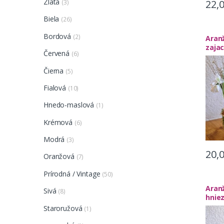
Zlatá
22,
(3)
Biela
(26)
Bordová
(2)
Aran
zaja
Červená
(6)
Čierna
(5)
Fialová
(10)
Hnedo-maslová
(1)
Krémová
(6)
Modrá
(3)
20,
Oranžová
(7)
Prírodná / Vintage
(50)
Aran
Sivá
(8)
hnie
Staroružová
(1)