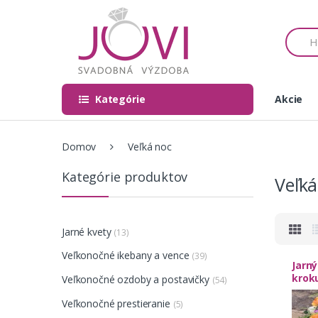
Skip to navigation
Skip to content
S
e
a
r
c
h
Kategórie
Akcie
f
o
r
Domov
Veľká noc
:
Kategórie produktov
Veľká
Jarné kvety
(13)
Veľkonočné ikebany a vence
(39)
Jarný
krok
Veľkonočné ozdoby a postavičky
(54)
Veľkonočné prestieranie
(5)