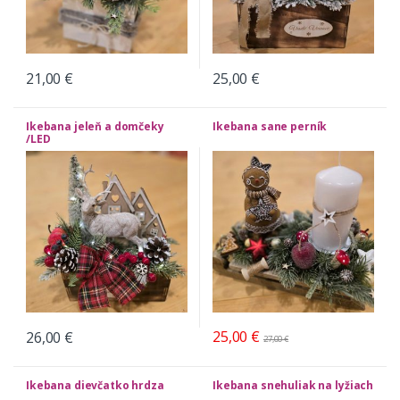
21,00
€
25,00
€
Ikebana jeleň a domčeky
Ikebana sane perník
/LED
25,00
€
26,00
€
27,00
€
Ikebana dievčatko hrdza
Ikebana snehuliak na lyžiach