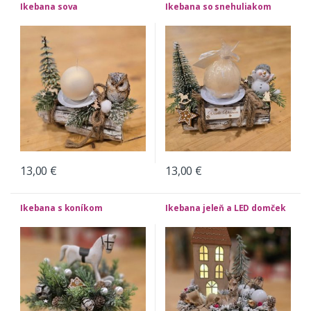
Ikebana sova
Ikebana so snehuliakom
13,00
€
13,00
€
Ikebana s koníkom
Ikebana jeleň a LED domček