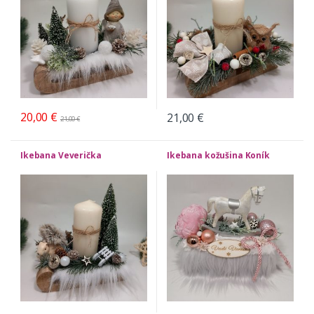
20,00
€
21,00
€
21,00
€
Ikebana Veverička
Ikebana kožušina Koník