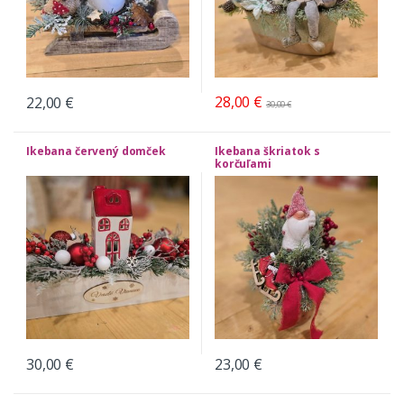
28,00
€
22,00
€
30,00
€
Ikebana červený domček
Ikebana škriatok s
korčuľami
30,00
€
23,00
€