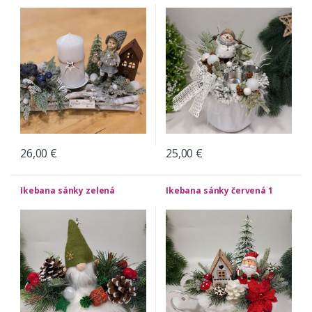
26,00
€
25,00
€
Ikebana sánky zelená
Ikebana sánky červená 1