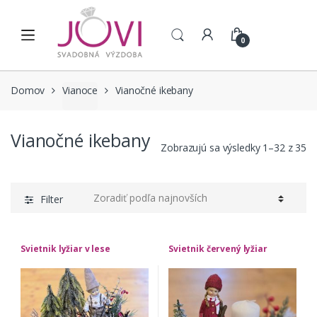
Skip to navigation
Skip to content
0
Domov
Vianoce
Vianočné ikebany
Vianočné ikebany
Zobrazujú sa výsledky 1–32 z 35
Filter
Svietnik lyžiar v lese
Svietnik červený lyžiar