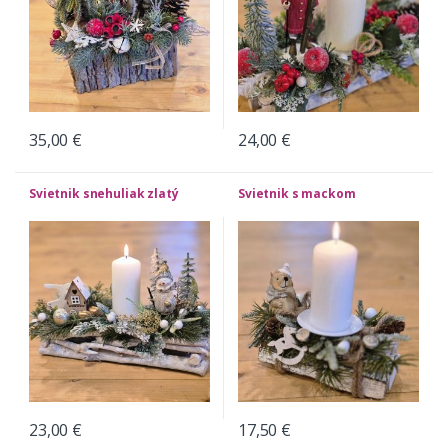
35,00
€
24,00
€
Svietnik snehuliak zlatý
Svietnik s mackom
23,00
€
17,50
€