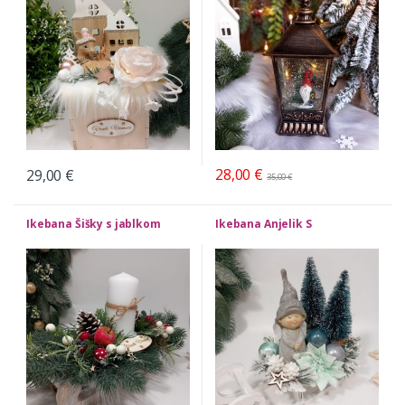
28,00
€
29,00
€
35,00
€
Ikebana Šišky s jablkom
Ikebana Anjelik S