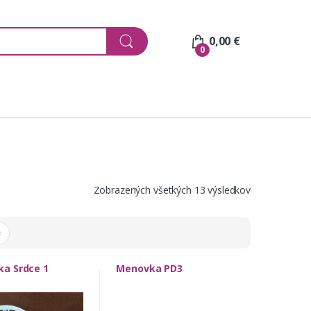
0,00
€
0
Zobrazených všetkých 13 výsledkov
a Srdce 1
Menovka PD3