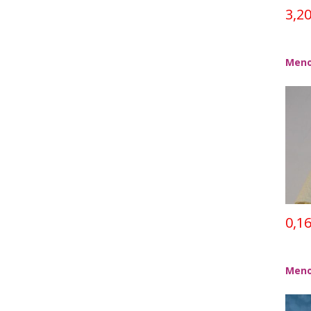
3,2
Meno
0,1
Meno