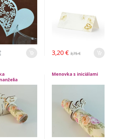
3,20
€
€
3,75
€
ka
Menovka s iniciálami
anželia