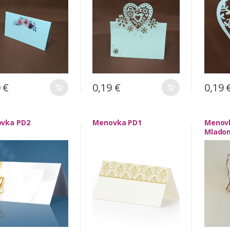
0
€
0,19
€
0,19
vka PD2
Menovka PD1
Menov
Mladom