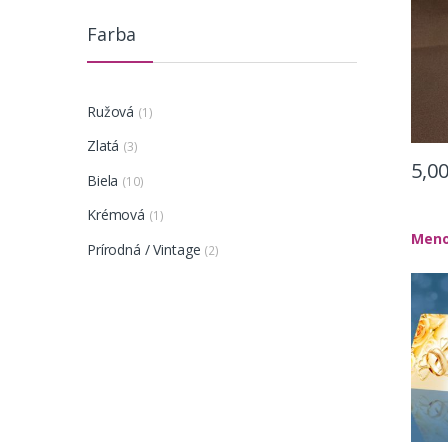
Farba
Ružová
(1)
Zlatá
(3)
5,0
Biela
(10)
Krémová
(1)
Meno
Prírodná / Vintage
(2)