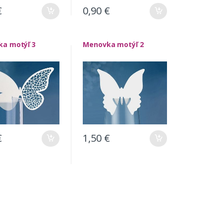
€
0,90
€
a motýľ 3
Menovka motýľ 2
€
1,50
€