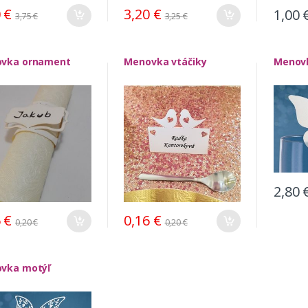
0
€
3,20
€
1,00
3,75
€
3,25
€
vka ornament
Menovka vtáčiky
Menovk
2,80
6
€
0,16
€
0,20
€
0,20
€
vka motýľ