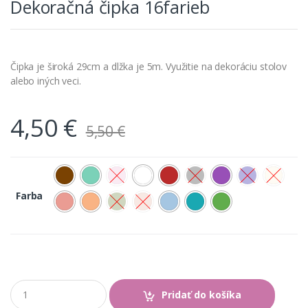
Dekoračná čipka 16farieb
Čipka je široká 29cm a dlžka je 5m. Využitie na dekoráciu stolov
alebo iných veci.
4,50
€
5,50
€
Farba
Q
Pridať do košíka
u