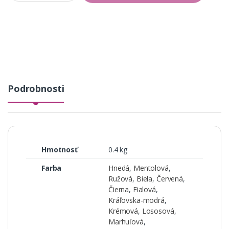
a
n
t
i
t
y
Podrobnosti
Hmotnosť
0.4 kg
Farba
Hnedá
,
Mentolová
,
Ružová
,
Biela
,
Červená
,
Čierna
,
Fialová
,
Kráľovska-modrá
,
Krémová
,
Lososová
,
Marhuľová
,