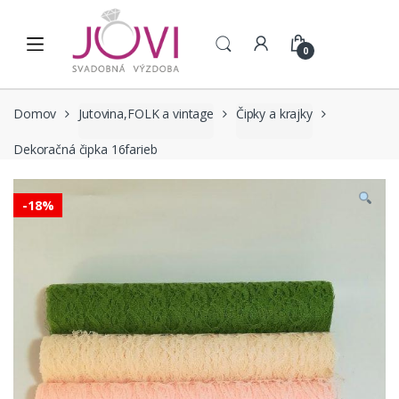
Skip to navigation
Skip to content
0
Domov
Jutovina,FOLK a vintage
Čipky a krajky
Dekoračná čipka 16farieb
-
18%