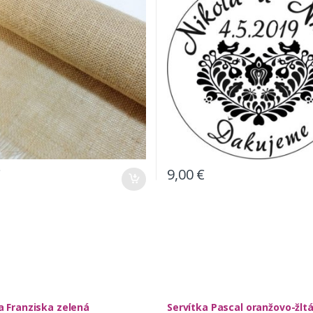
€
9,00
€
a Franziska zelená
Servítka Pascal oranžovo-žlt