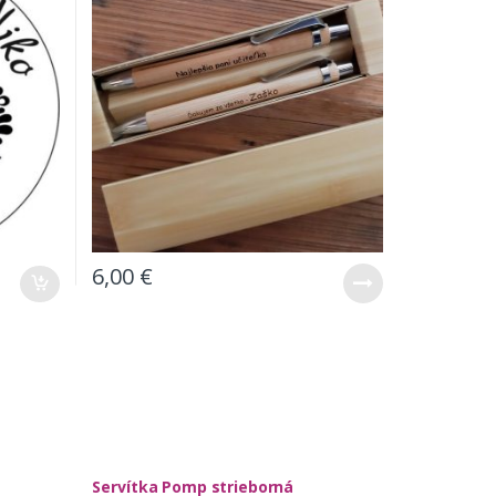
6,00
€
á
Servítka Pomp strieborná