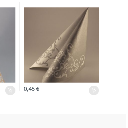
0,45
€