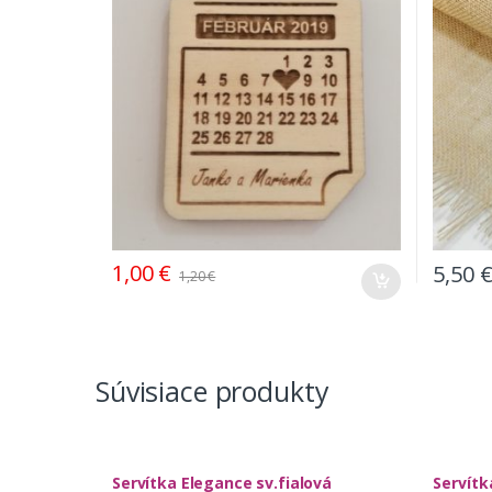
1,00
€
5,50
1,20
€
Súvisiace produkty
Servítka Elegance sv.fialová
Servítk