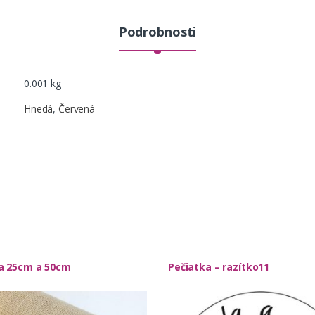
t
y
Podrobnosti
0.001 kg
Hnedá
,
Červená
na 25cm a 50cm
Pečiatka – razítko11