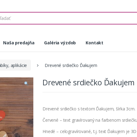
Naša predajňa
Galéria výzdob
Kontakt
íky, aplikácie
Drevené srdiečko Ďakujem
Drevené srdiečko Ďakujem
Drevené srdiečko s textom Ďakujem, šírka 3cm.
Červené – text gravírovaný na farbenom srdiečk
Hnedé – celogravírované, t.j. text Ďakujem je 3D