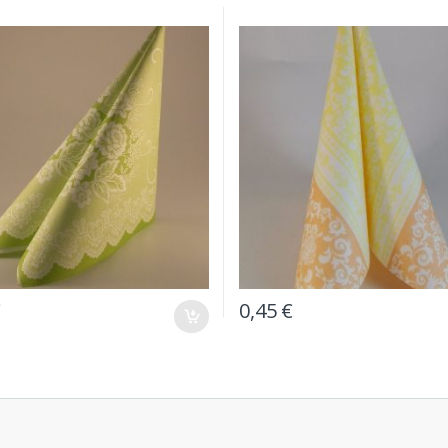
€
0,45
€