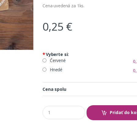
Cena uvedená za 1ks.
0,25
€
*
Vyberte si:
Červené
0,
Hnedé
0,
Cena spolu
Q
Pridať do ko
u
a
n
t
i