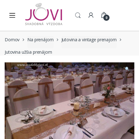
Skip to navigation
Skip to content
0
Domov
Na prenájom
Jutovina a vintage prenajom
Jutovina užšia prenájom