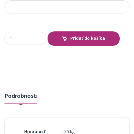
Q
Pridať do košíka
u
a
n
t
i
t
y
Podrobnosti
Hmotnosť
0.5 kg