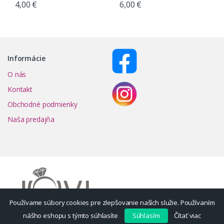
4,00
€
6,00
€
Informácie
O nás
Kontakt
Obchodné podmienky
Naša predajňa
Používame súbory cookies pre zlepšovanie naších služie. Používaním
nášho eshopu s týmto súhlasíte
Súhlasím
Čítať viac