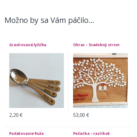
Možno by sa Vám páčilo…
Gravírovaná lyžička
Obraz – Svadobný strom
2,20
€
53,00
€
Poďakovanie Ruža
Pečiatka – razítko6