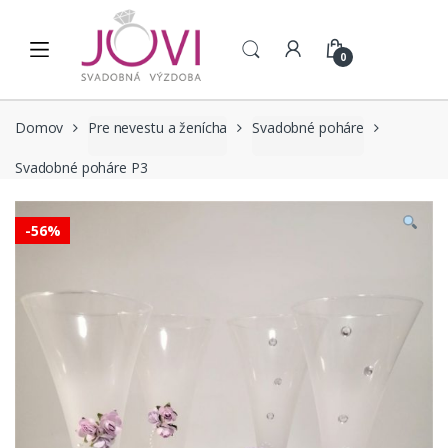
Skip to navigation
Skip to content
0
Domov
Pre nevestu a ženícha
Svadobné poháre
Svadobné poháre P3
-
56%