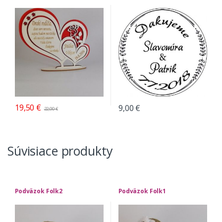
19,50
€
9,00
€
22,00
€
Súvisiace produkty
Podväzok Folk2
Podväzok Folk1