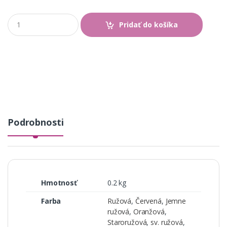
Q
Pridať do košíka
u
a
n
t
i
t
y
Podrobnosti
Hmotnosť
0.2 kg
Farba
Ružová
,
Červená
,
Jemne
ružová
,
Oranžová
,
Staroružová
,
sv. ružová
,