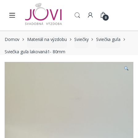
Skip to navigation
Skip to content
0
Domov
Materiál na výzdobu
Sviečky
Sviečka guľa
Sviečka guľa lakovaná1- 80mm