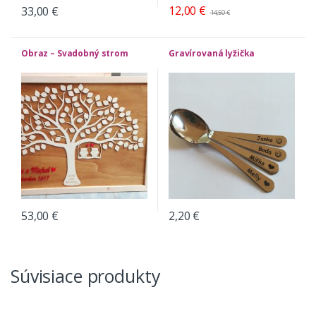
12,00
€
33,00
€
14,50
€
Obraz – Svadobný strom
Gravírovaná lyžička
53,00
€
2,20
€
Súvisiace produkty