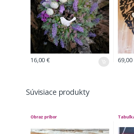
16,00
€
69,00
Súvisiace produkty
Obraz príbor
Tabuľka