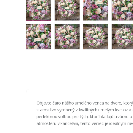
Objavte čaro nášho umelého venca na dvere, ktorý
starostlivo vyrobený z kvalitných umelých kvetov a
perfektnou voľbou pre tých, ktorí hľadajú trvácnu a
atmosféru v kancelárii, tento veniec je ideálnym ri