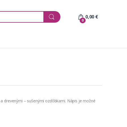
0,00
€
0
i a drevenými – sušenými ozdôbkami. Nápis je možné