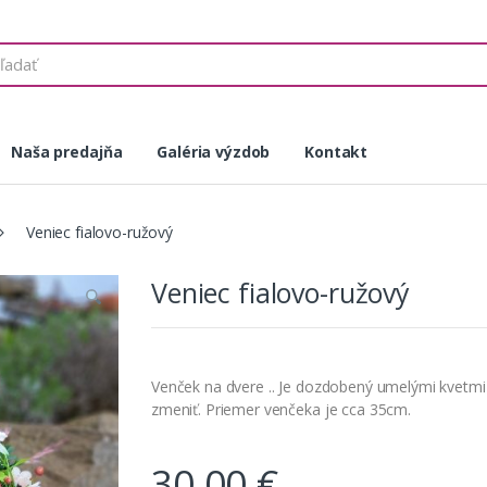
Naša predajňa
Galéria výzdob
Kontakt
Veniec fialovo-ružový
Veniec fialovo-ružový
Venček na dvere .. Je dozdobený umelými kvetm
zmeniť. Priemer venčeka je cca 35cm.
30,00
€