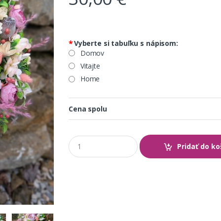
*
Vyberte si tabuľku s nápisom:
Domov
Vitajte
Home
Cena spolu
Q
Pridať do ko
u
a
n
t
i
t
y