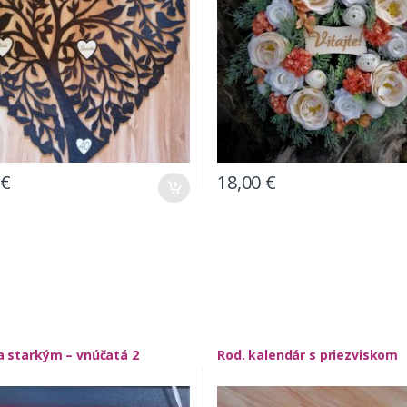
€
18,00
€
 starkým – vnúčatá 2
Rod. kalendár s priezviskom