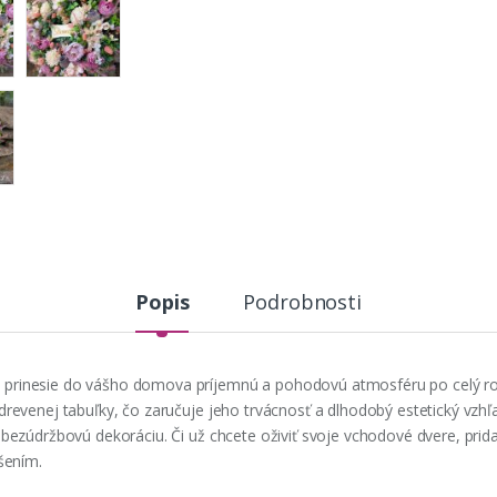
Popis
Podrobnosti
 prinesie do vášho domova príjemnú a pohodovú atmosféru po celý ro
 drevenej tabuľky, čo zaručuje jeho trvácnosť a dlhodobý estetický vzh
 bezúdržbovú dekoráciu. Či už chcete oživiť svoje vchodové dvere, prid
ešením.