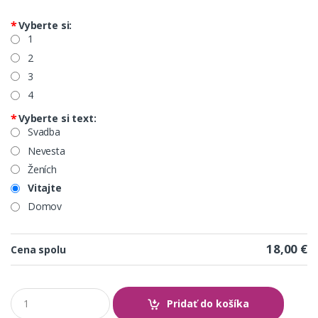
*
Vyberte si:
1
2
3
4
*
Vyberte si text:
Svadba
Nevesta
Ženích
Vitajte
Domov
18,00 €
Cena spolu
Q
Pridať do košíka
u