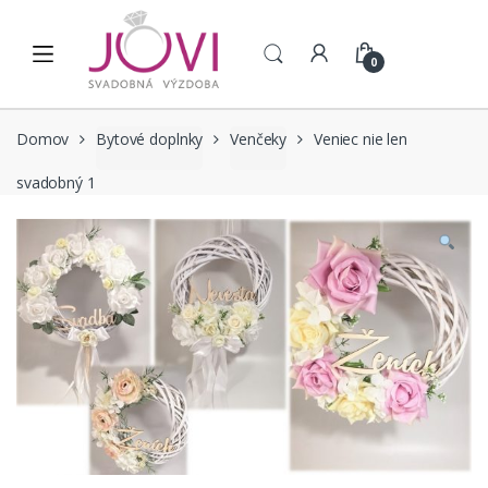
Skip to navigation
Skip to content
0
Domov
Bytové doplnky
Venčeky
Veniec nie len
svadobný 1