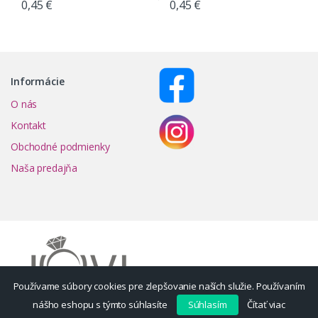
0,45
€
0,45
€
Informácie
O nás
Kontakt
Obchodné podmienky
Naša predajňa
Používame súbory cookies pre zlepšovanie naších služie. Používaním
nášho eshopu s týmto súhlasíte
Súhlasím
Čítať viac