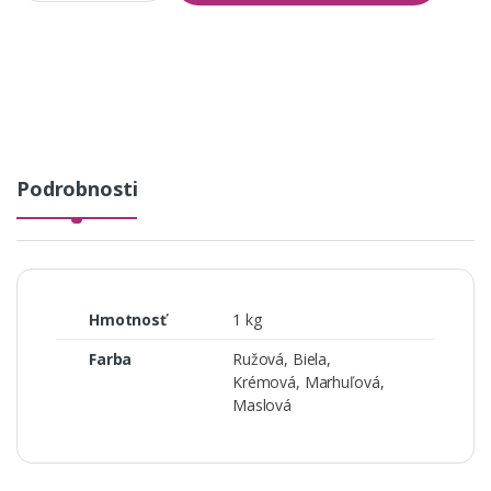
a
n
t
i
t
y
Podrobnosti
Hmotnosť
1 kg
Farba
Ružová
,
Biela
,
Krémová
,
Marhuľová
,
Maslová