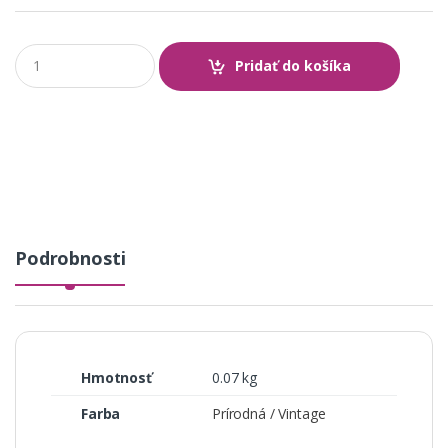
Q
Pridať do košíka
u
a
n
t
i
t
y
Podrobnosti
Hmotnosť
0.07 kg
Farba
Prírodná / Vintage