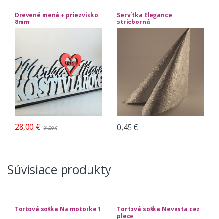
Drevené mená + priezvisko
Servítka Elegance
8mm
strieborná
28,00
€
0,45
€
31,00
€
Súvisiace produkty
Tortová soška Na motorke 1
Tortová soška Nevesta cez
plece