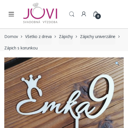
Skip to navigation
Skip to content
0
Domov
Všetko z dreva
Zápichy
Zápichy univerzálne
Zápich s korunkou