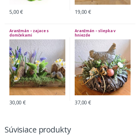
5,00
€
19,00
€
Aranžmán – zajace s
Aranžmán – sliepka v
domčekami
hniezde
30,00
€
37,00
€
Súvisiace produkty