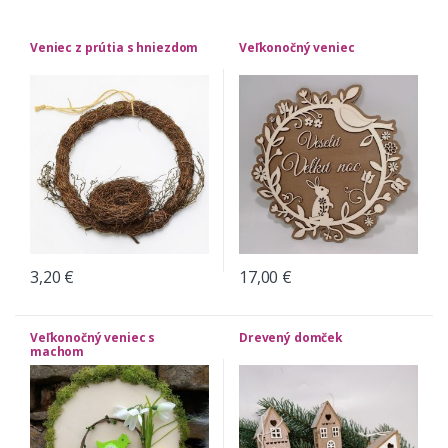
Veniec z prútia s hniezdom
Veľkonočný veniec
3,20
€
17,00
€
Veľkonočný veniec s
Drevený domček
machom