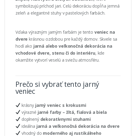
symbolizujú príchod jari. Celú dekoráciu dopĺňa jemná
zeleň a elegantné stuhy v pastelových farbách.
Vďaka výrazným jarným farbám je tento
veniec na
dvere
krásnou ozdobou pre každý domov. Skvele sa
hodí ako
jarná alebo veľkonočná dekorácia na
vchodové dvere, stenu či do interiéru
, kde
okamžite vytvorí veselú a sviežu atmosféru.
Prečo si vybrať tento jarný
veniec
krásny
jarný veniec s krokusmi
výrazné
jarné farby – žltá, fialová a biela
doplnený
dekoratívnymi stuhami
ideálna
jarná a veľkonočná dekorácia na dvere
vhodný do
moderného aj rustikálneho