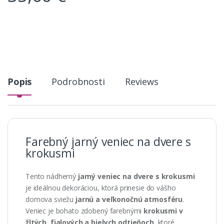
Popis
Podrobnosti
Reviews
Farebný jarný veniec na dvere s
krokusmi
Tento nádherný
jarný veniec na dvere s krokusmi
je ideálnou dekoráciou, ktorá prinesie do vášho
domova sviežu
jarnú a veľkonočnú atmosféru
.
Veniec je bohato zdobený farebnými
krokusmi v
žltých, fialových a bielych odtieňoch
, ktoré