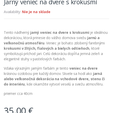
Jarný veniec na dvere s krokusmi
Availability:
Nie je na sklade
Tento nádherný
jarný veniec na dvere s krokusmi
je ideálnou
dekoráciou, ktorá prinesie do vášho domova sviežu
jarnú a
veľkonočnú atmosféru
. Veniec je bohato zdobený farebnými
krokusmi v žltých, fialových a bielych odtieňoch
, ktoré
symbolizujú príchod jari. Celú dekoráciu dopĺňa jemná zeleň a
elegantné stuhy v pastelových farbách.
Vďaka výrazným jarným farbám je tento
veniec na dvere
krásnou ozdobou pre každý domov. Skvele sa hodí ako
jarná
alebo veľkonočná dekorácia na vchodové dvere, stenu či
do interiéru
, kde okamžite vytvorí veselú a sviežu atmosféru.
priemer cca 40cm
35,00
€