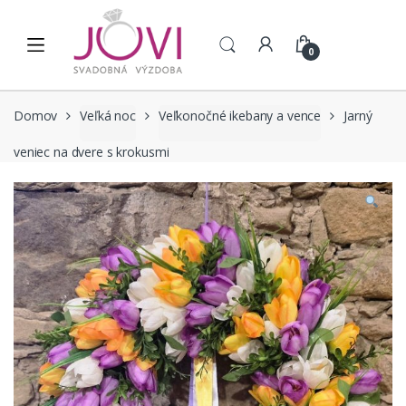
Skip to navigation
Skip to content
0
Domov
Veľká noc
Veľkonočné ikebany a vence
Jarný
veniec na dvere s krokusmi