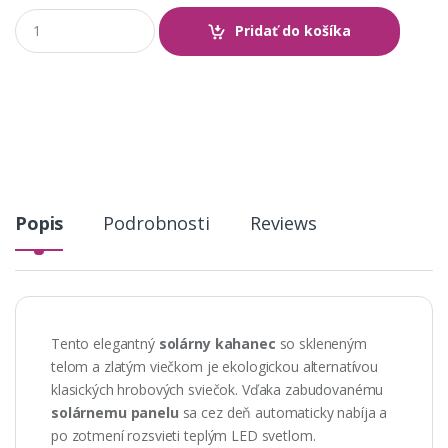
Q
Pridať do košíka
u
a
n
t
i
t
y
Popis
Podrobnosti
Reviews
Tento elegantný
solárny kahanec
so skleneným
telom a zlatým viečkom je ekologickou alternatívou
klasických hrobových sviečok. Vďaka zabudovanému
solárnemu panelu
sa cez deň automaticky nabíja a
po zotmení rozsvieti teplým LED svetlom.