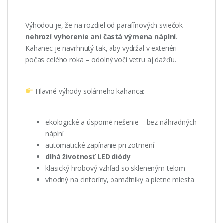
Výhodou je, že na rozdiel od parafínových sviečok
nehrozí vyhorenie ani častá výmena náplní
.
Kahanec je navrhnutý tak, aby vydržal v exteriéri
počas celého roka – odolný voči vetru aj dažďu.
Hlavné výhody solárneho kahanca:
ekologické a úsporné riešenie – bez náhradných
náplní
automatické zapínanie pri zotmení
dlhá životnosť LED diódy
klasický hrobový vzhľad so skleneným telom
vhodný na cintoríny, pamätníky a pietne miesta