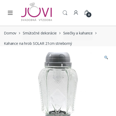
Skip to navigation
Skip to content
0
Domov
Smútočné dekorácie
Sviečky a kahance
Kahance na hrob SOLAR 21cm strieborný