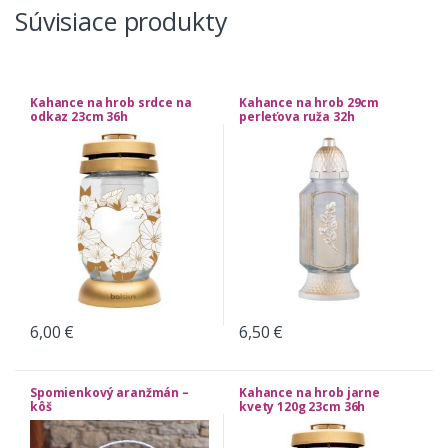
Súvisiace produkty
Kahance na hrob srdce na
Kahance na hrob 29cm
odkaz 23cm 36h
perleťova ruža 32h
6,00
€
6,50
€
Spomienkový aranžmán –
Kahance na hrob jarne
kôš
kvety 120g 23cm 36h