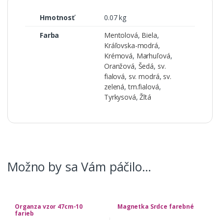
Hmotnosť
0.07 kg
Farba
Mentolová
,
Biela
,
Kráľovska-modrá
,
Krémová
,
Marhuľová
,
Oranžová
,
Šedá
,
sv.
fialová
,
sv. modrá
,
sv.
zelená
,
tm.fialová
,
Tyrkysová
,
Žltá
Možno by sa Vám páčilo…
Organza vzor 47cm-10
Magnetka Srdce farebné
farieb