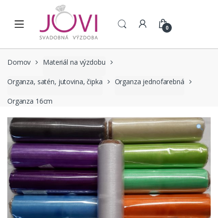
Skip to navigation
Skip to content
0
Domov
Materiál na výzdobu
Organza, satén, jutovina, čipka
Organza jednofarebná
Organza 16cm