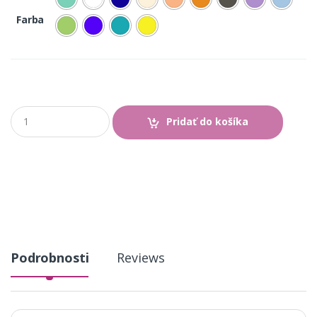
Farba
Q
Pridať do košíka
u
a
n
t
i
t
y
Podrobnosti
Reviews