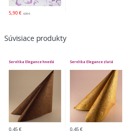
5,90
€
6,90
€
Súvisiace produkty
Servítka Elegance hnedá
Servítka Elegance zlatá
0,45
€
0,45
€