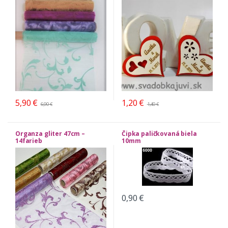
5,90
€
1,20
€
6,90
€
1,40
€
Organza gliter 47cm –
Čipka paličkovaná biela
14farieb
10mm
0,90
€