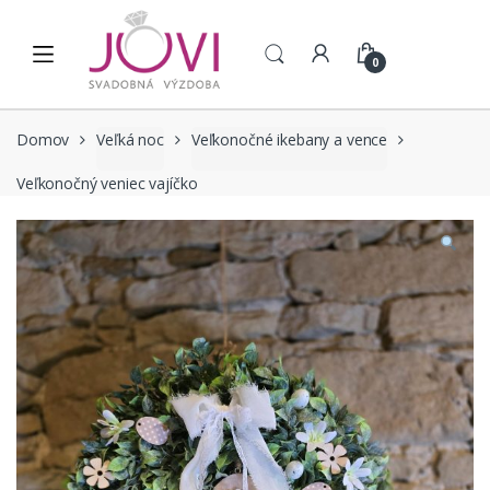
Skip to navigation
Skip to content
0
Domov
Veľká noc
Veľkonočné ikebany a vence
Veľkonočný veniec vajíčko