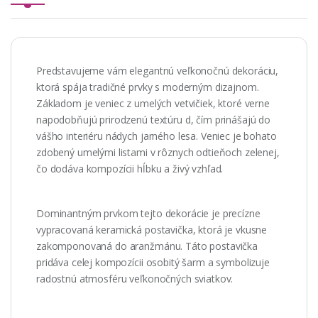
Predstavujeme vám elegantnú veľkonočnú dekoráciu,
ktorá spája tradičné prvky s moderným dizajnom.
Základom je veniec z umelých vetvičiek, ktoré verne
napodobňujú prirodzenú textúru d, čím prinášajú do
vášho interiéru nádych jarného lesa. Veniec je bohato
zdobený umelými listami v rôznych odtieňoch zelenej,
čo dodáva kompozícii hĺbku a živý vzhľad.
Dominantným prvkom tejto dekorácie je precízne
vypracovaná keramická postavička, ktorá je vkusne
zakomponovaná do aranžmánu. Táto postavička
pridáva celej kompozícii osobitý šarm a symbolizuje
radostnú atmosféru veľkonočných sviatkov.