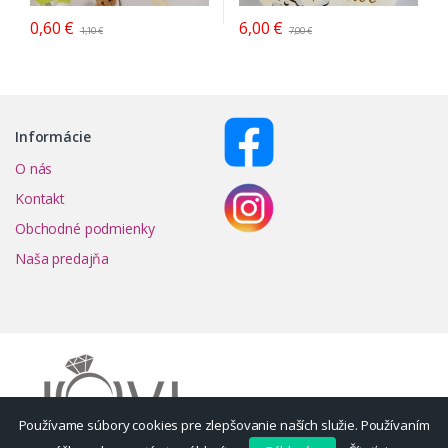
0,60
€
6,00
€
1,10
€
7,00
€
Informácie
O nás
Kontakt
Obchodné podmienky
Naša predajňa
Používame súbory cookies pre zlepšovanie naších služie. Používaním