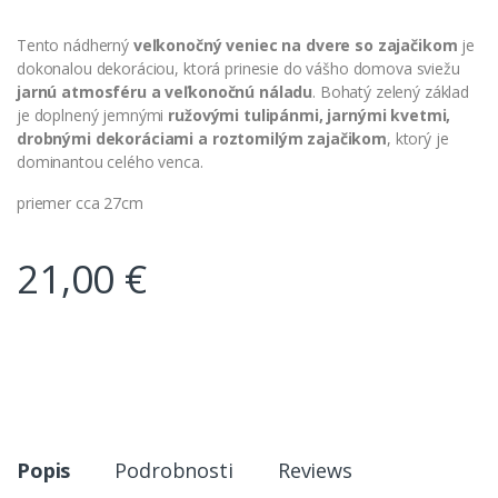
Tento nádherný
veľkonočný veniec na dvere so zajačikom
je
dokonalou dekoráciou, ktorá prinesie do vášho domova sviežu
jarnú atmosféru a veľkonočnú náladu
. Bohatý zelený základ
je doplnený jemnými
ružovými tulipánmi, jarnými kvetmi,
drobnými dekoráciami a roztomilým zajačikom
, ktorý je
dominantou celého venca.
priemer cca 27cm
21,00
€
Popis
Podrobnosti
Reviews