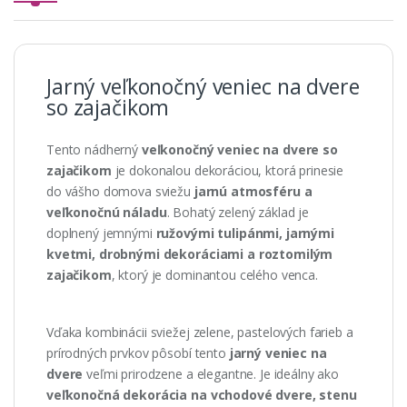
Jarný veľkonočný veniec na dvere
so zajačikom
Tento nádherný
veľkonočný veniec na dvere so
zajačikom
je dokonalou dekoráciou, ktorá prinesie
do vášho domova sviežu
jarnú atmosféru a
veľkonočnú náladu
. Bohatý zelený základ je
doplnený jemnými
ružovými tulipánmi, jarnými
kvetmi, drobnými dekoráciami a roztomilým
zajačikom
, ktorý je dominantou celého venca.
Vďaka kombinácii sviežej zelene, pastelových farieb a
prírodných prvkov pôsobí tento
jarný veniec na
dvere
veľmi prirodzene a elegantne. Je ideálny ako
veľkonočná dekorácia na vchodové dvere, stenu