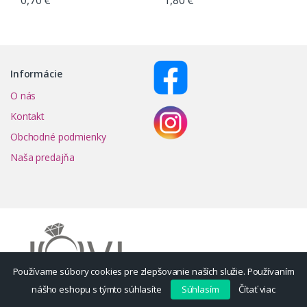
0,70
€
1,80
€
Informácie
O nás
Kontakt
Obchodné podmienky
Naša predajňa
Používame súbory cookies pre zlepšovanie naších služie. Používaním
nášho eshopu s týmto súhlasíte
Súhlasím
Čítať viac