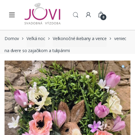
Skip to navigation
Skip to content
0
Domov
Veľká noc
Veľkonočné ikebany a vence
veniec
na dvere so zajačikom a tulipánmi