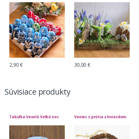
2,90
€
30,00
€
Súvisiace produkty
Tabuľka Veselú Veľkú noc
Veniec z prútia s hniezdom