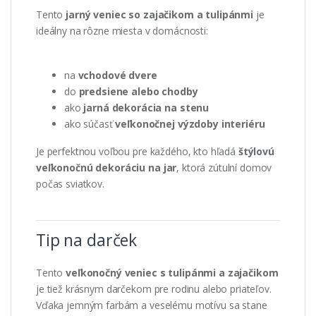
Tento
jarný veniec so zajačikom a tulipánmi
je
ideálny na rôzne miesta v domácnosti:
na
vchodové dvere
do
predsiene alebo chodby
ako
jarná dekorácia na stenu
ako súčasť
veľkonočnej výzdoby interiéru
Je perfektnou voľbou pre každého, kto hľadá
štýlovú
veľkonočnú dekoráciu na jar
, ktorá zútulní domov
počas sviatkov.
Tip na darček
Tento
veľkonočný veniec s tulipánmi a zajačikom
je tiež krásnym darčekom pre rodinu alebo priateľov.
Vďaka jemným farbám a veselému motívu sa stane