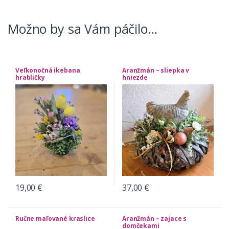
Možno by sa Vám páčilo…
Veľkonočná ikebana
Aranžmán – sliepka v
hrabličky
hniezde
19,00
€
37,00
€
Ručne maľované kraslice
Aranžmán – zajace s
domčekami